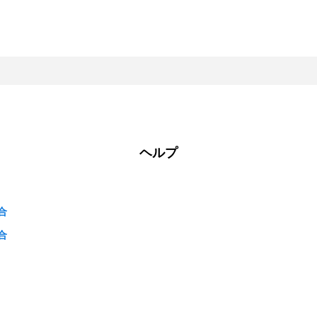
ヘルプ
合
合